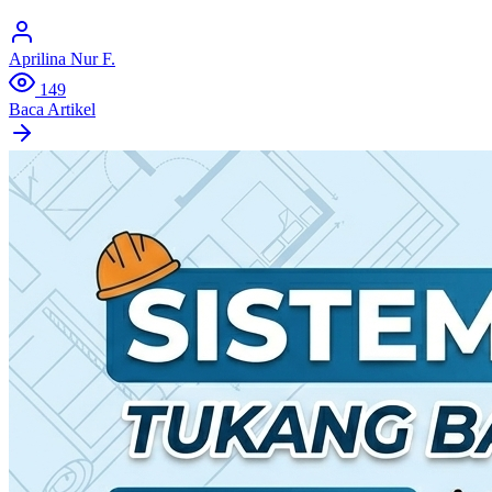
Aprilina Nur F.
149
Baca Artikel