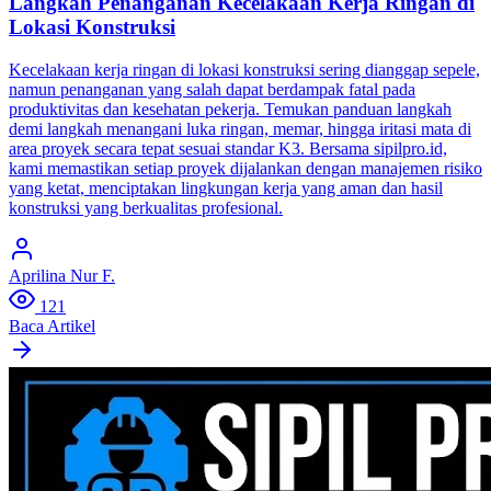
Langkah Penanganan Kecelakaan Kerja Ringan di
Lokasi Konstruksi
Kecelakaan kerja ringan di lokasi konstruksi sering dianggap sepele,
namun penanganan yang salah dapat berdampak fatal pada
produktivitas dan kesehatan pekerja. Temukan panduan langkah
demi langkah menangani luka ringan, memar, hingga iritasi mata di
area proyek secara tepat sesuai standar K3. Bersama sipilpro.id,
kami memastikan setiap proyek dijalankan dengan manajemen risiko
yang ketat, menciptakan lingkungan kerja yang aman dan hasil
konstruksi yang berkualitas profesional.
Aprilina Nur F.
121
Baca Artikel