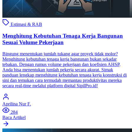
Estimasi & RAB
Menghitung Kebutuhan Tenaga Kerja Bangunan
Sesuai Volume Pekerjaan
Bingung menentukan jumlah tukang agar proyek tidak molor?
Menghitung kebutuhan tenaga kerja bangunan bukan sekadar
tebakan. Dengan rumus volume pekerjaan dan koefisien AHSP,
Anda bisa menentukan jumlah pekerja secara akurat. Simak
panduan lengkap menghitung kebutuhan tenaga kerja konstruksi di
sini dan temukan cara termudah memantau produktivitas mereka
secara real-time melalui platform digital SipilPro.id!
Aprilina Nur F.
284
Baca Artikel