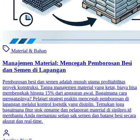
Material & Bahan
Manajemen Material: Mencegah Pemborosan Besi
dan Semen di Lapangan
Pemborosan besi dan semen adalah musuh utama profitabilitas
proyek konstruksi. Tanpa manajemen material yang ketat, biaya bisa
membengkak hingga 15% dari anggaran awal. Bagaimana cara
mengatasinya? Pelajari strategi praktis mencegah pemborosan di
lapangan melalui kontrol logistik yang disiplin. Temukan juga
bagaimana fitur stok opname dan pelaporan material di sipilpro.id
membantu Anda memantau setiap sak semen dan batang besi secara
akurat dan real-time.