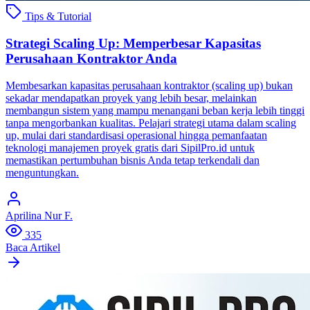
Tips & Tutorial
Strategi Scaling Up: Memperbesar Kapasitas
Perusahaan Kontraktor Anda
Membesarkan kapasitas perusahaan kontraktor (scaling up) bukan
sekadar mendapatkan proyek yang lebih besar, melainkan
membangun sistem yang mampu menangani beban kerja lebih tinggi
tanpa mengorbankan kualitas. Pelajari strategi utama dalam scaling
up, mulai dari standardisasi operasional hingga pemanfaatan
teknologi manajemen proyek gratis dari SipilPro.id untuk
memastikan pertumbuhan bisnis Anda tetap terkendali dan
menguntungkan.
Aprilina Nur F.
335
Baca Artikel