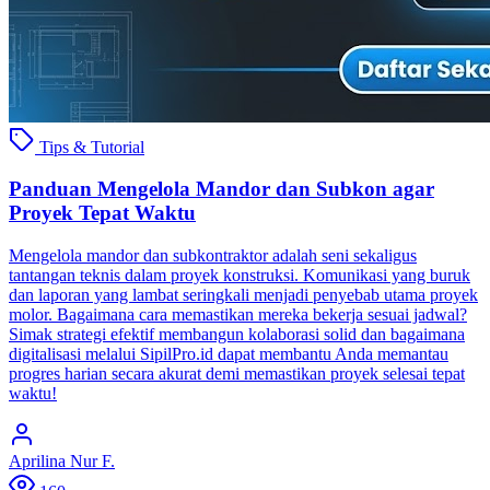
Tips & Tutorial
Panduan Mengelola Mandor dan Subkon agar
Proyek Tepat Waktu
Mengelola mandor dan subkontraktor adalah seni sekaligus
tantangan teknis dalam proyek konstruksi. Komunikasi yang buruk
dan laporan yang lambat seringkali menjadi penyebab utama proyek
molor. Bagaimana cara memastikan mereka bekerja sesuai jadwal?
Simak strategi efektif membangun kolaborasi solid dan bagaimana
digitalisasi melalui SipilPro.id dapat membantu Anda memantau
progres harian secara akurat demi memastikan proyek selesai tepat
waktu!
Aprilina Nur F.