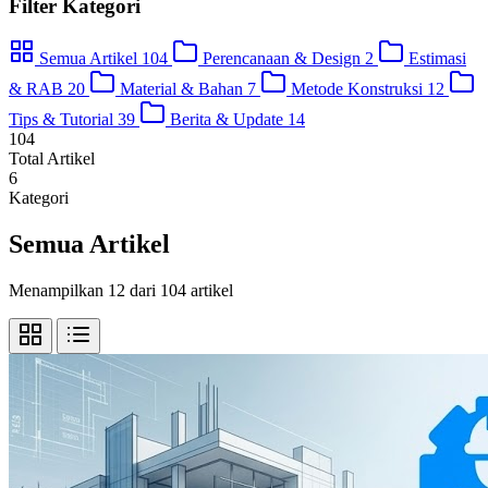
Filter Kategori
Semua Artikel
104
Perencanaan & Design
2
Estimasi
& RAB
20
Material & Bahan
7
Metode Konstruksi
12
Tips & Tutorial
39
Berita & Update
14
104
Total Artikel
6
Kategori
Semua Artikel
Menampilkan 12 dari 104 artikel