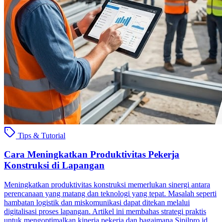
Tips & Tutorial
Cara Meningkatkan Produktivitas Pekerja
Konstruksi di Lapangan
Meningkatkan produktivitas konstruksi memerlukan sinergi antara
perencanaan yang matang dan teknologi yang tepat. Masalah seperti
hambatan logistik dan miskomunikasi dapat ditekan melalui
digitalisasi proses lapangan. Artikel ini membahas strategi praktis
untuk mengoptimalkan kinerja pekerja dan bagaimana Sipilpro.id