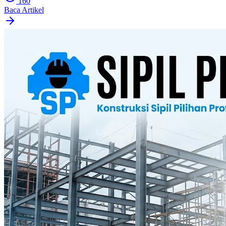
160
Baca Artikel