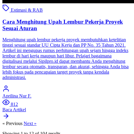
Estimasi & RAB
Cara Menghitung Upah Lembur Pekerja Proyek
Sesuai Aturan
Menghitung upah lembur pekerja proyek membutuhkan ketelitian
tinggi sesuai standar UU Cipta Kerja dan PP No. 35 Tahun 2021.
Artikel ini mengupas rumus perhitungan upah sejam hingga indeks
lembur di hari kerja maupun hari libur. Pelajari bagaimana
digitalisasi melalui Sipilpro.id dapat membantu Anda menghitung
lembur secara otomatis, transparan, dan akurat, sehingga Anda bisa
lebih fokus pada pencapaian target proyek tanpa kendala
administrasi.
Aprilina Nur F.
812
Baca Artikel
« Previous
Next »
Showing
1
to
12
of
104
results