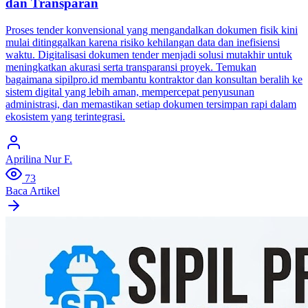
dan Transparan
Proses tender konvensional yang mengandalkan dokumen fisik kini
mulai ditinggalkan karena risiko kehilangan data dan inefisiensi
waktu. Digitalisasi dokumen tender menjadi solusi mutakhir untuk
meningkatkan akurasi serta transparansi proyek. Temukan
bagaimana sipilpro.id membantu kontraktor dan konsultan beralih ke
sistem digital yang lebih aman, mempercepat penyusunan
administrasi, dan memastikan setiap dokumen tersimpan rapi dalam
ekosistem yang terintegrasi.
Aprilina Nur F.
73
Baca Artikel