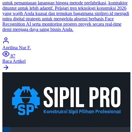
untuk pemantauan lapangan hingga metode prefabrikasi, kontraktor
dituntut untuk lebih adaptif. Pelajari tren teknologi konstruksi 2026
yang wajib Anda kuasai dan temukan bagaimana sipilpro.id menjadi
mitra digital strategis untuk mengelola absensi berbasis Face
Recognition AI serta monitoring progres proyek secara real-time
demi menjaga daya saing bisnis Anda.
Aprilina Nur F.
87
Baca Artikel