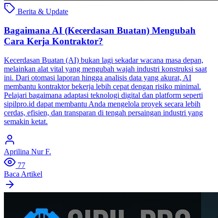
Berita & Update
Bagaimana AI (Kecerdasan Buatan) Mengubah
Cara Kerja Kontraktor?
Kecerdasan Buatan (AI) bukan lagi sekadar wacana masa depan,
melainkan alat vital yang mengubah wajah industri konstruksi saat
ini. Dari otomasi laporan hingga analisis data yang akurat, AI
membantu kontraktor bekerja lebih cepat dengan risiko minimal.
Pelajari bagaimana adaptasi teknologi digital dan platform seperti
sipilpro.id dapat membantu Anda mengelola proyek secara lebih
cerdas, efisien, dan transparan di tengah persaingan industri yang
semakin ketat.
Aprilina Nur F.
77
Baca Artikel