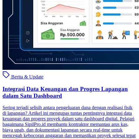
Berita & Update
Integrasi Data Keuangan dan Progres Lapangan
dalam Satu Dashboard
Sering terjadi selisih antara pengeluaran dana dengan realisasi fisik
di lapangan? Artikel ini mengupas tuntas pentingnya integrasi data
keuangan dan progres proyek dalam satu dashboard digital. Pelajari
bagaimana SipilPro.id membantu kontraktor memantau arus kas,
biaya upah, dan dokumentasi lapangan secara real-time untuk
mencegah kebocoran anggaran dan memastikan proyek selesai tepat