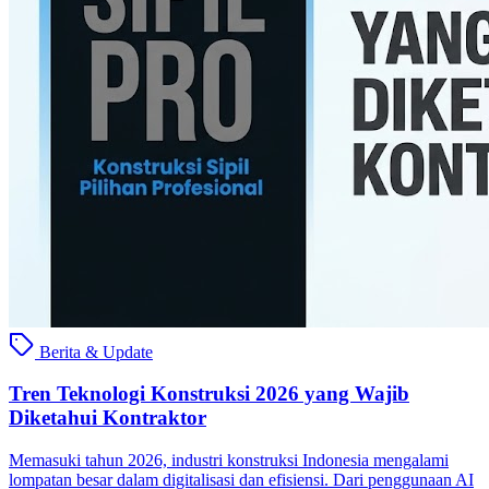
Berita & Update
Tren Teknologi Konstruksi 2026 yang Wajib
Diketahui Kontraktor
Memasuki tahun 2026, industri konstruksi Indonesia mengalami
lompatan besar dalam digitalisasi dan efisiensi. Dari penggunaan AI