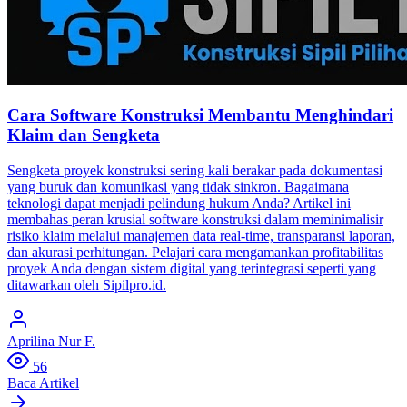
Cara Software Konstruksi Membantu Menghindari
Klaim dan Sengketa
Sengketa proyek konstruksi sering kali berakar pada dokumentasi
yang buruk dan komunikasi yang tidak sinkron. Bagaimana
teknologi dapat menjadi pelindung hukum Anda? Artikel ini
membahas peran krusial software konstruksi dalam meminimalisir
risiko klaim melalui manajemen data real-time, transparansi laporan,
dan akurasi perhitungan. Pelajari cara mengamankan profitabilitas
proyek Anda dengan sistem digital yang terintegrasi seperti yang
ditawarkan oleh Sipilpro.id.
Aprilina Nur F.
56
Baca Artikel