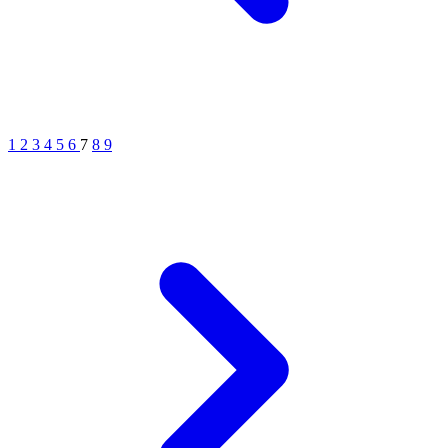
1
2
3
4
5
6
7
8
9