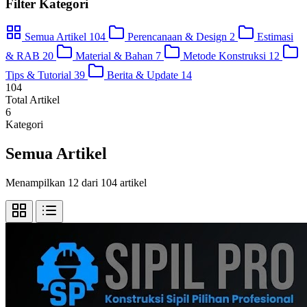
Filter Kategori
Semua Artikel
104
Perencanaan & Design
2
Estimasi
& RAB
20
Material & Bahan
7
Metode Konstruksi
12
Tips & Tutorial
39
Berita & Update
14
104
Total Artikel
6
Kategori
Semua Artikel
Menampilkan 12 dari 104 artikel