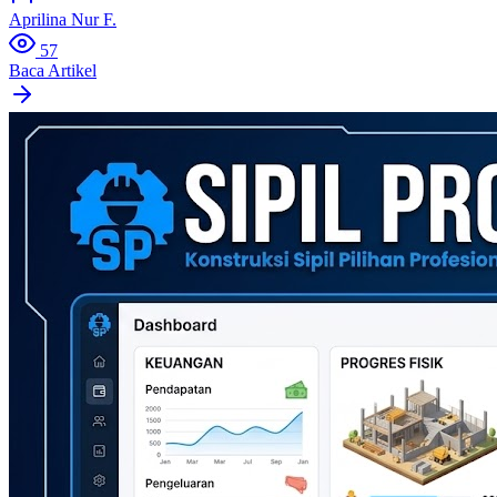
Aprilina Nur F.
57
Baca Artikel