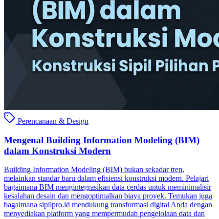
Perencanaan & Design
Mengenal Building Information Modeling (BIM)
dalam Konstruksi Modern
Building Information Modeling (BIM) bukan sekadar tren,
melainkan standar baru dalam efisiensi konstruksi modern. Pelajari
bagaimana BIM mengintegrasikan data cerdas untuk meminimalisir
kesalahan desain dan mengoptimalkan biaya proyek. Temukan juga
bagaimana sipilpro.id mendukung transformasi digital Anda dengan
menyediakan platform yang mempermudah pengelolaan data dan