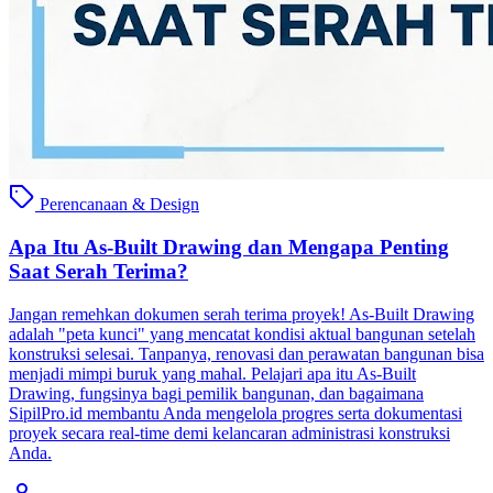
Perencanaan & Design
Apa Itu As-Built Drawing dan Mengapa Penting
Saat Serah Terima?
Jangan remehkan dokumen serah terima proyek! As-Built Drawing
adalah "peta kunci" yang mencatat kondisi aktual bangunan setelah
konstruksi selesai. Tanpanya, renovasi dan perawatan bangunan bisa
menjadi mimpi buruk yang mahal. Pelajari apa itu As-Built
Drawing, fungsinya bagi pemilik bangunan, dan bagaimana
SipilPro.id membantu Anda mengelola progres serta dokumentasi
proyek secara real-time demi kelancaran administrasi konstruksi
Anda.