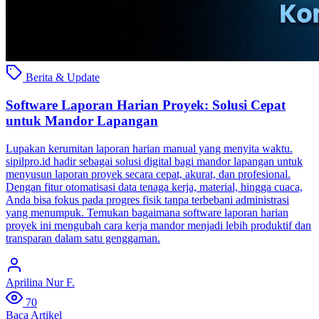
Berita & Update
Software Laporan Harian Proyek: Solusi Cepat
untuk Mandor Lapangan
Lupakan kerumitan laporan harian manual yang menyita waktu.
sipilpro.id hadir sebagai solusi digital bagi mandor lapangan untuk
menyusun laporan proyek secara cepat, akurat, dan profesional.
Dengan fitur otomatisasi data tenaga kerja, material, hingga cuaca,
Anda bisa fokus pada progres fisik tanpa terbebani administrasi
yang menumpuk. Temukan bagaimana software laporan harian
proyek ini mengubah cara kerja mandor menjadi lebih produktif dan
transparan dalam satu genggaman.
Aprilina Nur F.
70
Baca Artikel