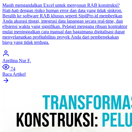
Masih mengandalkan Excel untuk menyusun RAB konstruksi?
Hati-hati dengan risiko human error dan data yang tidak sinkron.
Beralih ke software RAB khusus seperti SipilPro.id memberikan
Anda akurasi tinggi, integrasi data lapangan secara real-time, dan
efisiensi waktu yang signifikan. Pelajari mengapa ribuan kontraktor
mulai meninggalkan cara manual dan bagaimana digitalisasi dapat
menyelamatkan profitabilitas proyek Anda dari pembengkakan
biaya yang tidak terduga.
Aprilina Nur F.
74
Baca Artikel