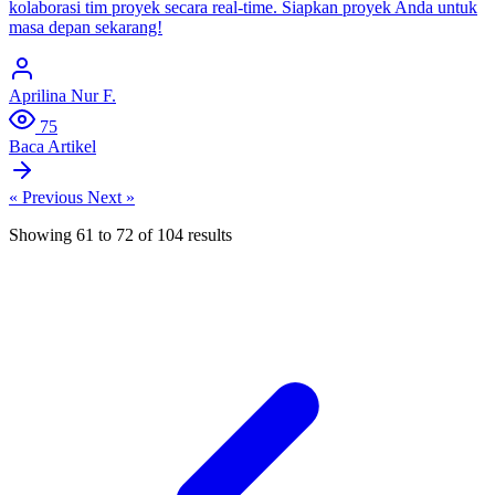
kolaborasi tim proyek secara real-time. Siapkan proyek Anda untuk
masa depan sekarang!
Aprilina Nur F.
75
Baca Artikel
« Previous
Next »
Showing
61
to
72
of
104
results