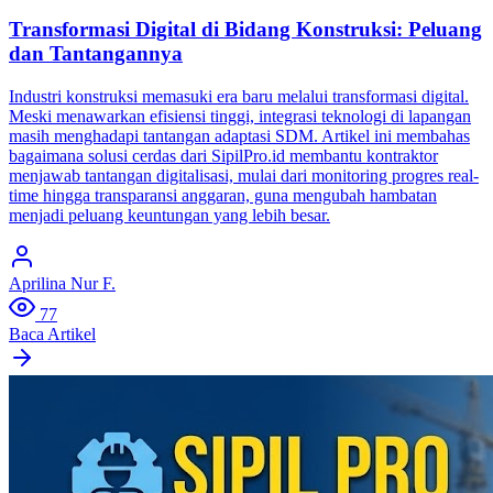
Transformasi Digital di Bidang Konstruksi: Peluang
dan Tantangannya
Industri konstruksi memasuki era baru melalui transformasi digital.
Meski menawarkan efisiensi tinggi, integrasi teknologi di lapangan
masih menghadapi tantangan adaptasi SDM. Artikel ini membahas
bagaimana solusi cerdas dari SipilPro.id membantu kontraktor
menjawab tantangan digitalisasi, mulai dari monitoring progres real-
time hingga transparansi anggaran, guna mengubah hambatan
menjadi peluang keuntungan yang lebih besar.
Aprilina Nur F.
77
Baca Artikel