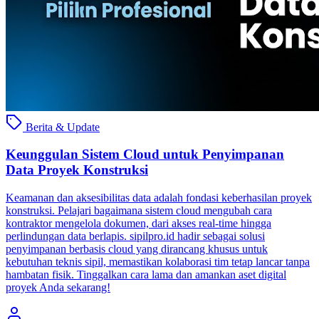
Berita & Update
Keunggulan Sistem Cloud untuk Penyimpanan
Data Proyek Konstruksi
Keamanan dan aksesibilitas data adalah fondasi keberhasilan proyek
konstruksi. Pelajari bagaimana sistem cloud mengubah cara
kontraktor mengelola dokumen, dari akses real-time hingga
perlindungan data berlapis. sipilpro.id hadir sebagai solusi
penyimpanan berbasis cloud yang dirancang khusus untuk
kebutuhan teknis sipil, memastikan kolaborasi tim tetap lancar tanpa
hambatan fisik. Tinggalkan cara lama dan amankan aset digital
proyek Anda sekarang!