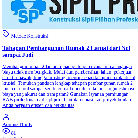
Metode Konstruksi
Tahapan Pembangunan Rumah 2 Lantai dari Nol
sampai Jadi
Membangun rumah 2 lantai impian perlu perencanaan matang agar
biaya tidak membengkak. Mulai dari pembersihan lahan, pekerjaan
struktur bawah, hingga finishing interior, setiap tahap memiliki detail
krusial. Temukan panduan lengkap tahapan pembangunan rumah 2
lantai dari nol sampai serah terima kunci di artikel ini. Ingin estimasi
biaya yang akurat dan transparan? Gunakan layanan perhitungan
RAB profesional dari sipilpro.id untuk memastikan proyek hunian
Anda berjalan efisien dan berkualitas
Aprilina Nur F.
81