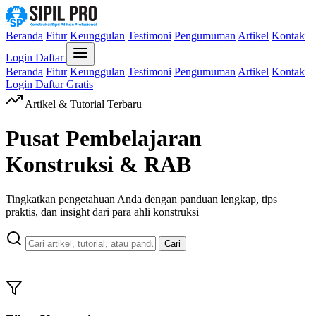
Beranda
Fitur
Keunggulan
Testimoni
Pengumuman
Artikel
Kontak
Login
Daftar
Beranda
Fitur
Keunggulan
Testimoni
Pengumuman
Artikel
Kontak
Login
Daftar Gratis
Artikel & Tutorial Terbaru
Pusat Pembelajaran
Konstruksi & RAB
Tingkatkan pengetahuan Anda dengan panduan lengkap, tips
praktis, dan insight dari para ahli konstruksi
Cari