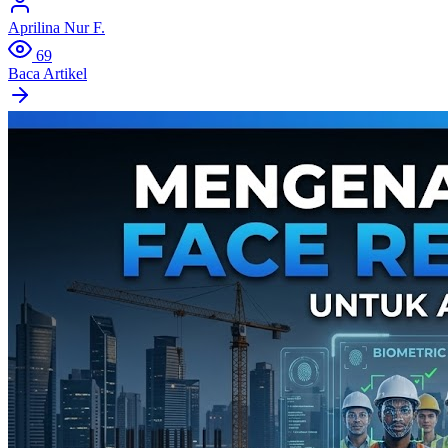
Aprilina Nur F.
69
Baca Artikel