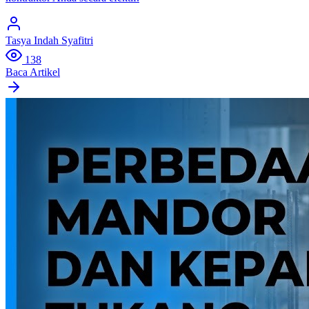
Tasya Indah Syafitri
138
Baca Artikel