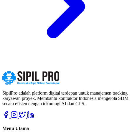
SipilPro adalah platform digital terdepan untuk manajemen tracking
karyawan proyek. Membantu kontraktor Indonesia mengelola SDM
secara efisien dengan teknologi AI dan GPS.
Menu Utama