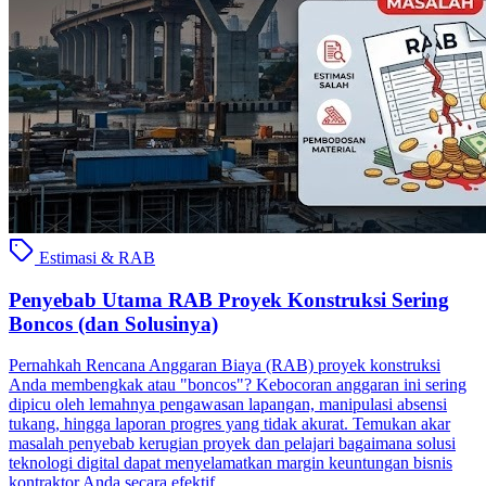
Estimasi & RAB
Penyebab Utama RAB Proyek Konstruksi Sering
Boncos (dan Solusinya)
Pernahkah Rencana Anggaran Biaya (RAB) proyek konstruksi
Anda membengkak atau "boncos"? Kebocoran anggaran ini sering
dipicu oleh lemahnya pengawasan lapangan, manipulasi absensi
tukang, hingga laporan progres yang tidak akurat. Temukan akar
masalah penyebab kerugian proyek dan pelajari bagaimana solusi
teknologi digital dapat menyelamatkan margin keuntungan bisnis
kontraktor Anda secara efektif.