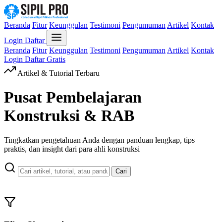
Beranda
Fitur
Keunggulan
Testimoni
Pengumuman
Artikel
Kontak
Login
Daftar
Beranda
Fitur
Keunggulan
Testimoni
Pengumuman
Artikel
Kontak
Login
Daftar Gratis
Artikel & Tutorial Terbaru
Pusat Pembelajaran
Konstruksi & RAB
Tingkatkan pengetahuan Anda dengan panduan lengkap, tips
praktis, dan insight dari para ahli konstruksi
Cari