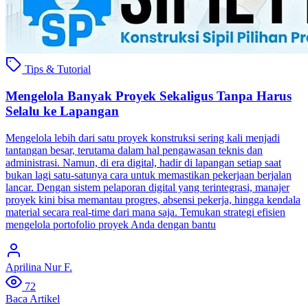
Tips & Tutorial
Mengelola Banyak Proyek Sekaligus Tanpa Harus
Selalu ke Lapangan
Mengelola lebih dari satu proyek konstruksi sering kali menjadi
tantangan besar, terutama dalam hal pengawasan teknis dan
administrasi. Namun, di era digital, hadir di lapangan setiap saat
bukan lagi satu-satunya cara untuk memastikan pekerjaan berjalan
lancar. Dengan sistem pelaporan digital yang terintegrasi, manajer
proyek kini bisa memantau progres, absensi pekerja, hingga kendala
material secara real-time dari mana saja. Temukan strategi efisien
mengelola portofolio proyek Anda dengan bantu
Aprilina Nur F.
72
Baca Artikel