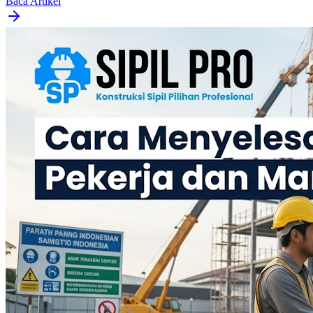
Baca Artikel