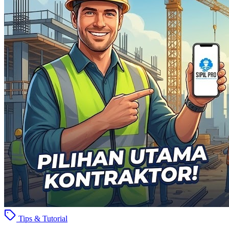
Tips & Tutorial