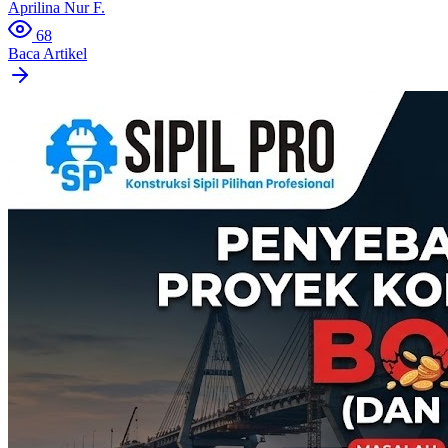
Aprilina Nur F.
68
Baca Artikel