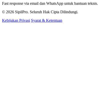
Fast response via email dan WhatsApp untuk bantuan teknis.
© 2026
SipilPro
. Seluruh Hak Cipta Dilindungi.
Kebijakan Privasi
Syarat & Ketentuan