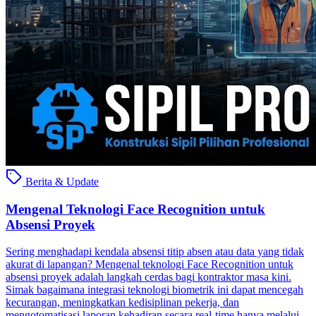
Berita & Update
Mengenal Teknologi Face Recognition untuk
Absensi Proyek
Sering menghadapi kendala absensi titip absen atau data yang tidak
akurat di lapangan? Mengenal teknologi Face Recognition untuk
absensi proyek adalah langkah cerdas bagi kontraktor masa kini.
Simak bagaimana integrasi teknologi biometrik ini dapat mencegah
kecurangan, meningkatkan kedisiplinan pekerja, dan
mengotomatisasi laporan kehadiran secara real-time hanya melalui