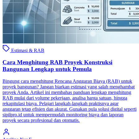
Estimasi & RAB
Cara Menghitung RAB Proyek Konstruksi
Bangunan Lengkap untuk Pemula
Bingung cara menghitung Rencana Anggaran Biaya (RAB) untuk
proyek bangunan? Jangan biarkan estimasi yang salah menghambat
proyek Anda. Artikel ini membahas panduan lengkap menghitung
RAB mulai dari volume pekerjaan, analisa harga satuan, hingga
rekapitulasi biaya. Pelajari langkah-langkah praktisnya agar
anggaran tetap efisien dan akurat. Gunakan pula solusi digital seperti
sipilpro.id untuk mempermudah monitoring biaya dan laporan
proyek secara profesional dan otomatis.