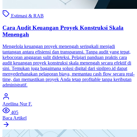
Estimasi & RAB
Cara Audit Keuangan Proyek Konstruksi Skala
Menengah
Mengelola keuangan proyek menengah seringkali menjadi
tantangan antara efisiensi dan transparansi. Tanpa audit yang tepat,
kebocoran anggaran sulit dideteksi. Pelajari panduan praktis cara
audit keuangan proyek konstruksi skala menengah secara efektif di
sini. Temukan juga bagaimana solusi digital dari sipilpro.id dapat
menyederhanakan pelaporan biaya, memantau cash flow secara real-
time, dan memastikan proyek Anda tetap profitable tanpa keributan
administratif.
Aprilina Nur F.
405
Baca Artikel