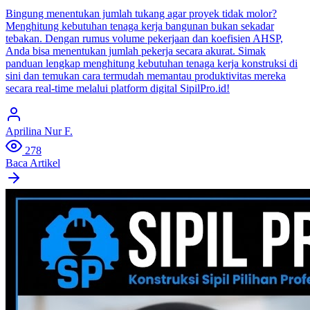
Bingung menentukan jumlah tukang agar proyek tidak molor?
Menghitung kebutuhan tenaga kerja bangunan bukan sekadar
tebakan. Dengan rumus volume pekerjaan dan koefisien AHSP,
Anda bisa menentukan jumlah pekerja secara akurat. Simak
panduan lengkap menghitung kebutuhan tenaga kerja konstruksi di
sini dan temukan cara termudah memantau produktivitas mereka
secara real-time melalui platform digital SipilPro.id!
Aprilina Nur F.
278
Baca Artikel