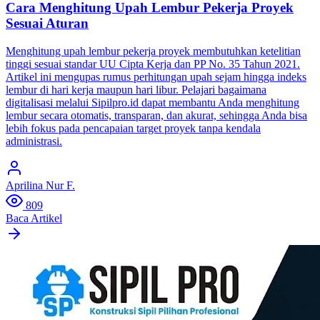
Cara Menghitung Upah Lembur Pekerja Proyek
Sesuai Aturan
Menghitung upah lembur pekerja proyek membutuhkan ketelitian
tinggi sesuai standar UU Cipta Kerja dan PP No. 35 Tahun 2021.
Artikel ini mengupas rumus perhitungan upah sejam hingga indeks
lembur di hari kerja maupun hari libur. Pelajari bagaimana
digitalisasi melalui Sipilpro.id dapat membantu Anda menghitung
lembur secara otomatis, transparan, dan akurat, sehingga Anda bisa
lebih fokus pada pencapaian target proyek tanpa kendala
administrasi.
Aprilina Nur F.
809
Baca Artikel