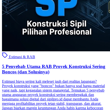
Estimasi & RAB
5 Penyebab Utama RAB Proyek Konstruksi Sering
Boncos (dan Solusinya)
Estimasi biaya sering kali meleset jauh dari realitas lapangan?
Proyek konstruksi yang "boncos" bukan hanya soal harga material
yang naik, tapi kegagalan sistem manajerial. Temukan 5 penyebab
utama anggaran proyek konstruksi sering membengkak dan
bagaimana solusi digital dari sipilpro.id dapat membantu Anda
menjaga profitabilitas proyek tetap stabil, transparan, dan akurat.
Jangan biarkan margin keuntungan Anda habis karena kebocoran