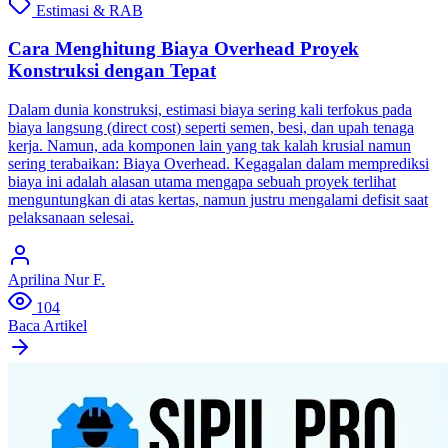
Estimasi & RAB
Cara Menghitung Biaya Overhead Proyek
Konstruksi dengan Tepat
Dalam dunia konstruksi, estimasi biaya sering kali terfokus pada
biaya langsung (direct cost) seperti semen, besi, dan upah tenaga
kerja. Namun, ada komponen lain yang tak kalah krusial namun
sering terabaikan: Biaya Overhead. Kegagalan dalam memprediksi
biaya ini adalah alasan utama mengapa sebuah proyek terlihat
menguntungkan di atas kertas, namun justru mengalami defisit saat
pelaksanaan selesai.
Aprilina Nur F.
104
Baca Artikel