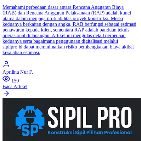
Memahami perbedaan dasar antara Rencana Anggaran Biaya
(RAB) dan Rencana Anggaran Pelaksanaan (RAP) adalah kunci
utama dalam menjaga profitabilitas proyek konstruksi. Meski
keduanya berkaitan dengan angka, RAB berfungsi sebagai estimasi
penawaran kepada klien, sementara RAP adalah panduan teknis
operasional di lapangan. Artikel ini mengulas detail perbedaan
keduanya serta bagaimana penggunaan digitalisasi melalui
sipilpro.id dapat meminimalkan risiko pembengkakan biaya akibat
kesalahan estimasi.
Aprilina Nur F.
159
Baca Artikel