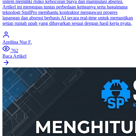
sistem memiliki risiko kebocoran biaya dan manipulasi absensi.
Artikel ini mengupas tuntas perbedaan ketiganya serta bagaimana
teknologi SipilPro membantu kontraktor mengawasi progres
lapangan dan absensi berbasis AI secara real-time untuk memastikan
setiap rupiah upah yang dibayarkan sesuai dengan hasil kerja nyata.
Aprilina Nur F.
762
Baca Artikel