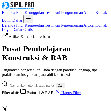
Beranda
Fitur
Keunggulan
Testimoni
Pengumuman
Artikel
Kontak
Login
Daftar
Beranda
Fitur
Keunggulan
Testimoni
Pengumuman
Artikel
Kontak
Login
Daftar Gratis
Artikel & Tutorial Terbaru
Pusat Pembelajaran
Konstruksi & RAB
Tingkatkan pengetahuan Anda dengan panduan lengkap, tips
praktis, dan insight dari para ahli konstruksi
Cari
Filter aktif:
Estimasi & RAB
Hapus Filter