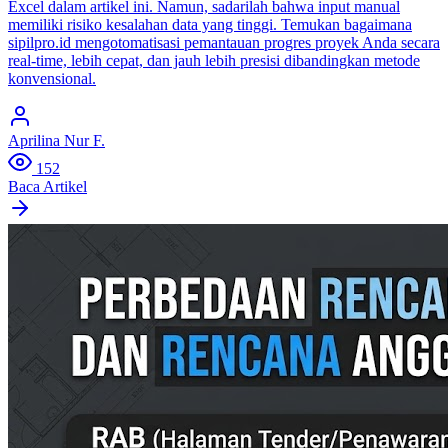
Excel dalam artikel ini. Namun, sadarilah bahwa input manual
memiliki risiko kesalahan data yang tinggi. Temukan bagaimana
sipilpro.id mengotomatisasi pemantauan progres proyek Anda secara
real-time, lebih cepat, dan jauh lebih presisi dibandingkan metode
konvensional.
Aprilina Nur F.
152
Baca Artikel